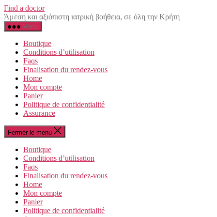
Aller
Find a doctor
au
Άμεση και αξιόπιστη ιατρική βοήθεια, σε όλη την Κρήτη
contenu
Menu
Boutique
Conditions d’utilisation
Faqs
Finalisation du rendez-vous
Home
Mon compte
Panier
Politique de confidentialité
Αssurance
Fermer le menu
Boutique
Conditions d’utilisation
Faqs
Finalisation du rendez-vous
Home
Mon compte
Panier
Politique de confidentialité